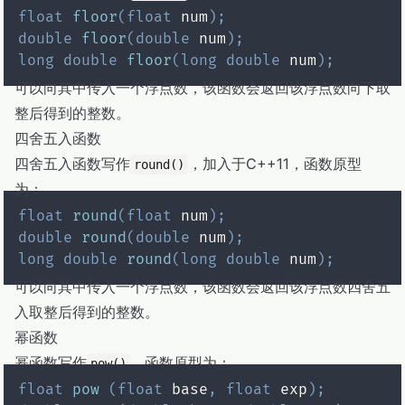
float
floor
(
float
 num
)
;
double
floor
(
double
 num
)
;
long
double
floor
(
long
double
 num
)
;
可以向其中传入一个浮点数，该函数会返回该浮点数向下取
整后得到的整数。
四舍五入函数
四舍五入函数写作
，加入于C++11，函数原型
round()
为：
float
round
(
float
 num
)
;
double
round
(
double
 num
)
;
long
double
round
(
long
double
 num
)
;
可以向其中传入一个浮点数，该函数会返回该浮点数四舍五
入取整后得到的整数。
幂函数
幂函数写作
，函数原型为：
pow()
float
pow
(
float
 base
,
float
 exp
)
;