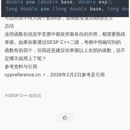
double
pow
(
double
 base
,
double
 exp
)
;
long
double
pow
(
long
double
 base
,
long
do
可以向其中传入两个数a和p，该函数会返回a的p次方
总结
这些函数在信息学竞赛中都发挥着各自的作用，都需要熟练
掌握。如果你要通过GESP C++二级，考纲中明确写到的
函数有前四个，但我还是建议你掌握以上全部的函数，说不
定哪天就用上了呢？
参考资料与引用
cppreference.cn
，2026年2月2日参考及引用
GESP C++ 知识点