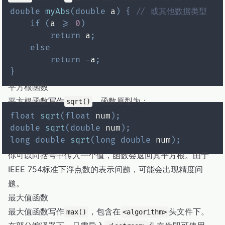
double
myAbs
(
double
 a
)
{
// 或其他数据类型
if
(
a 
>=
0
)
return
 a
;
else
return
-
a
;
}
平方根函数
平方根函数写作
，函数原型为：
sqrt()
float
sqrt
(
float
 num
)
;
double
sqrt
(
double
 num
)
;
long
double
sqrt
(
long
double
 num
)
;
你可以向括号中传入一个值，函数会返回其平方根。由于
IEEE 754标准下浮点数的表示问题，可能会出现精度问
题。
最大值函数
最大值函数写作
，包含在
头文件下。
max()
<algorithm>