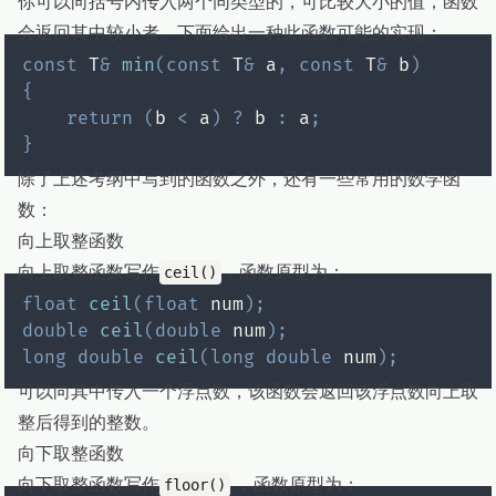
你可以向括号内传入两个同类型的，可比较大小的值，函数
会返回其中较小者。下面给出一种此函数可能的实现：
const
 T
&
min
(
const
 T
&
 a
,
const
 T
&
 b
)
{
return
(
b 
<
 a
)
?
 b 
:
 a
;
}
除了上述考纲中写到的函数之外，还有一些常用的数学函
数：
向上取整函数
向上取整函数写作
，函数原型为：
ceil()
float
ceil
(
float
 num
)
;
double
ceil
(
double
 num
)
;
long
double
ceil
(
long
double
 num
)
;
可以向其中传入一个浮点数，该函数会返回该浮点数向上取
整后得到的整数。
向下取整函数
向下取整函数写作
，函数原型为：
floor()