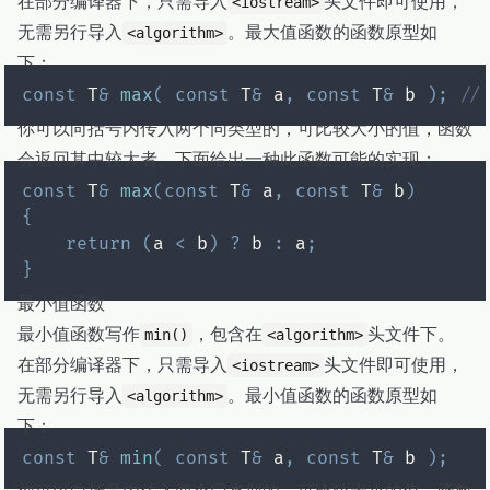
在部分编译器下，只需导入
头文件即可使用，
<iostream>
无需另行导入
。最大值函数的函数原型如
<algorithm>
下：
const
 T
&
max
(
const
 T
&
 a
,
const
 T
&
 b 
)
;
/
你可以向括号内传入两个同类型的，可比较大小的值，函数
会返回其中较大者。下面给出一种此函数可能的实现：
const
 T
&
max
(
const
 T
&
 a
,
const
 T
&
 b
)
{
return
(
a 
<
 b
)
?
 b 
:
 a
;
}
最小值函数
最小值函数写作
，包含在
头文件下。
min()
<algorithm>
在部分编译器下，只需导入
头文件即可使用，
<iostream>
无需另行导入
。最小值函数的函数原型如
<algorithm>
下：
const
 T
&
min
(
const
 T
&
 a
,
const
 T
&
 b 
)
;