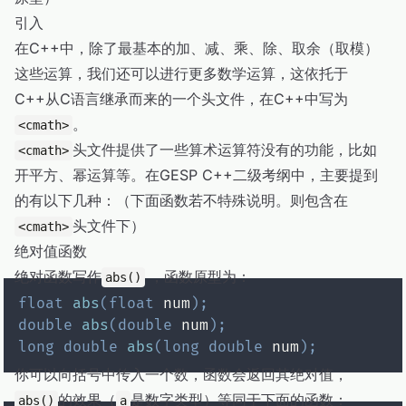
引入
在C++中，除了最基本的加、减、乘、除、取余（取模）
这些运算，我们还可以进行更多数学运算，这依托于
C++从C语言继承而来的一个头文件，在C++中写为
。
<cmath>
头文件提供了一些算术运算符没有的功能，比如
<cmath>
开平方、幂运算等。在GESP C++二级考纲中，主要提到
的有以下几种：（下面函数若不特殊说明。则包含在
头文件下）
<cmath>
绝对值函数
绝对函数写作
，函数原型为：
abs()
float
abs
(
float
 num
)
;
double
abs
(
double
 num
)
;
long
double
abs
(
long
double
 num
)
;
你可以向括号中传入一个数，函数会返回其绝对值，
的效果（
是数字类型）等同于下面的函数：
abs()
a